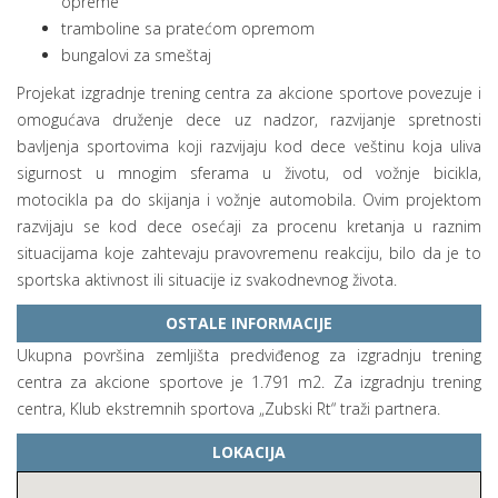
opreme
tramboline sa pratećom opremom
bungalovi za smeštaj
Projekat izgradnje trening centra za akcione sportove povezuje i
omogućava druženje dece uz nadzor, razvijanje spretnosti
bavljenja sportovima koji razvijaju kod dece veštinu koja uliva
sigurnost u mnogim sferama u životu, od vožnje bicikla,
motocikla pa do skijanja i vožnje automobila. Ovim projektom
razvijaju se kod dece osećaji za procenu kretanja u raznim
situacijama koje zahtevaju pravovremenu reakciju, bilo da je to
sportska aktivnost ili situacije iz svakodnevnog života.
OSTALE INFORMACIJE
Ukupna površina zemljišta predviđenog za izgradnju trening
centra za akcione sportove je 1.791 m2. Za izgradnju trening
centra, Klub ekstremnih sportova „Zubski Rt“ traži partnera.
LOKACIJA