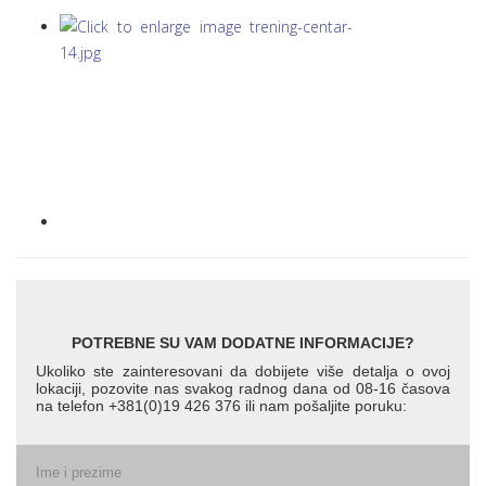
POTREBNE SU VAM DODATNE INFORMACIJE?
Ukoliko ste zainteresovani da dobijete više detalja o ovoj
lokaciji, pozovite nas svakog radnog dana od 08-16 časova
na telefon +381(0)19 426 376 ili nam pošaljite poruku:
Ime i prezime