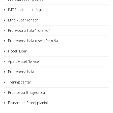
IMT Fabrika u stečaju
Etno kuća "Torlaci"
Proizvodna hala "Toralko"
Proizvodna hala u selu Petruša
Hotel "Lipa"
Apart Hotel "Jelkice"
Proizvodna hala
Trening centar
Prostor za IT zajednicu
Brvnara na Staroj planini