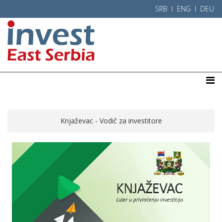
SRB l
ENG
l
DEU
Knjaževac - Vodič za investitore