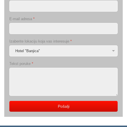
E-mail adresa
*
Izaberite lokaciju koja vas interesuje
*
Tekst poruke
*
Pošalji