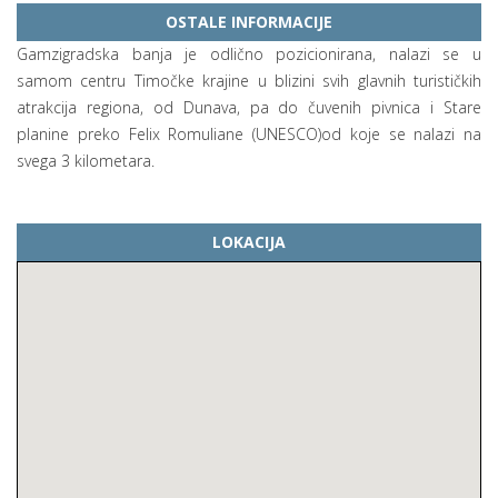
OSTALE INFORMACIJE
Gamzigradska banja je odlično pozicionirana, nalazi se u
samom centru Timočke krajine u blizini svih glavnih turističkih
atrakcija regiona, od Dunava, pa do čuvenih pivnica i Stare
planine preko Felix Romuliane (UNESCO)od koje se nalazi na
svega 3 kilometara.
LOKACIJA