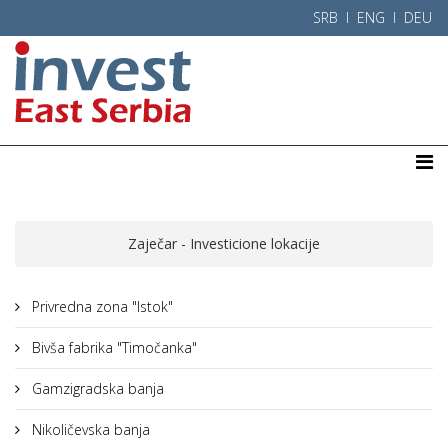
SRB l
ENG
l
DEU
Zaječar - Investicione lokacije
Privredna zona "Istok"
Bivša fabrika "Timočanka"
Gamzigradska banja
Nikoličevska banja