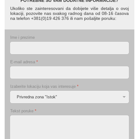
POTREBNE SU VAM DODATNE INFORMACIJE?
Ukoliko ste zainteresovani da dobijete više detalja o ovoj
lokaciji, pozovite nas svakog radnog dana od 08-16 časova
na telefon +381(0)19 426 376 ili nam pošaljite poruku:
Ime i prezime
E-mail adresa
*
Izaberite lokaciju koja vas interesuje
*
Tekst poruke
*