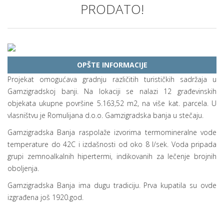
PRODATO!
OPŠTE INFORMACIJE
Projekat omogućava gradnju različitih turističkih sadržaja u
Gamzigradskoj banji. Na lokaciji se nalazi 12 građevinskih
objekata ukupne površine 5.163,52 m2, na više kat. parcela. U
vlasništvu je Romulijana d.o.o. Gamzigradska banja u stečaju.
Gamzigradska Banja raspolaže izvorima termomineralne vode
temperature do 42C i izdašnosti od oko 8 l/sek. Voda pripada
grupi zemnoalkalnih hipertermi, indikovanih za lečenje brojnih
oboljenja.
Gamzigradska Banja ima dugu tradiciju. Prva kupatila su ovde
izgrađena još 1920.god.