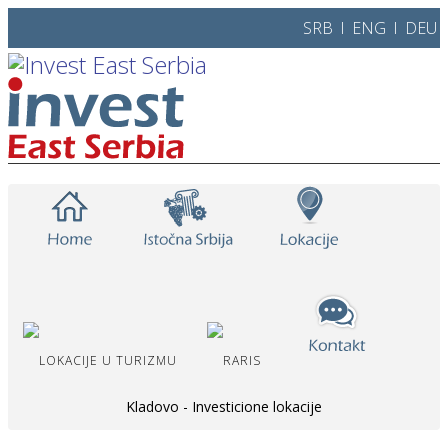
SRB l
ENG
l
DEU
Kladovo - Investicione lokacije