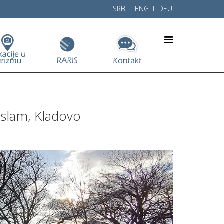
SRB l
ENG
l
DEU
tislam, Kladovo