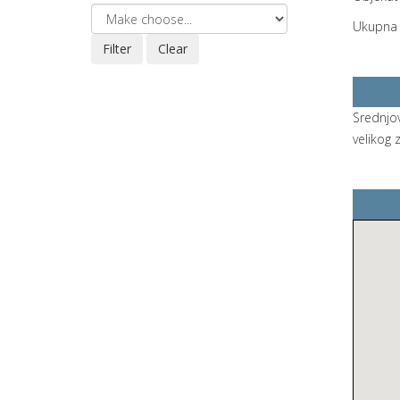
Ukupna p
Srednjo
velikog 