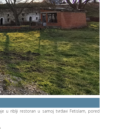
je u riblji restoran u samoj tvrđavi Fetislam, pored
.