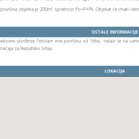
ovršina objekta je 200m², spratnost Po+P+Pk. Objekat će imati i letn
OSTALE INFORMACIJE
vekovno utvrđenje Fetislam ima površinu od 16ha, nalazi se na samo
značaja za Republiku Srbiju.
LOKACIJA