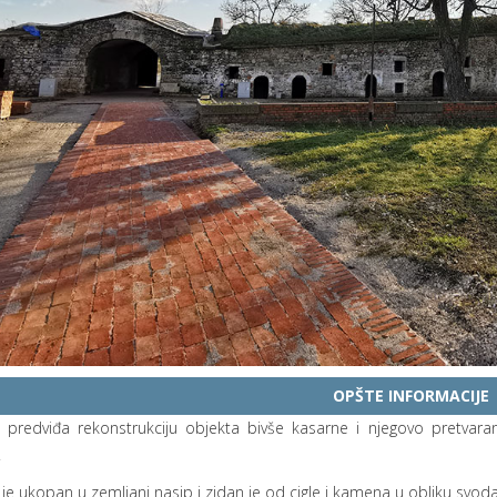
OPŠTE INFORMACIJE
t predviđa rekonstrukciju objekta bivše kasarne i njegovo pretvaran
.
je ukopan u zemljani nasip i zidan je od cigle i kamena u obliku svoda