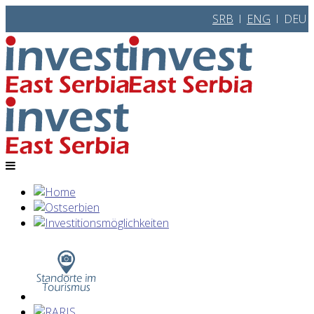
SRB
l
ENG
l DEU