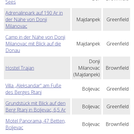
Sees
Adrenalinpark auf 190 Ar in
der Nähe von Donji
Majdanpek
Greenfield
Milanovac
Camp in der Nähe von Donji
Milanovac mit Blick auf die
Majdanpek
Greenfield
Donau
Donji
Hostel Trajan
Milanovac
Brownfield
(Majdanpek)
Villa „Aleksandar“ am Fuße
Boljevac
Greenfield
des Berges Rtanj
Grundstück mit Blick auf den
Boljevac
Greenfield
Berg Rtanj in Boljevac, 6,5 Ar
Motel Panorama, 47 Betten,
Boljevac
Brownfield
Boljevac