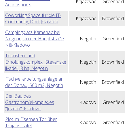
Knjaževac
Greenfield
Actionsports
Coworking Space für die IT-
Knjaževac
Brownfield
Community, Dorf Jelašnica
Campingplatz Kamenac bei
Negotin, an der Hauptstraße
Negotin
Greenfield
Niš-Kladovo
Touristen- und
Erholungskomplex "Stevanske
Negotin
Brownfield
livade", 8 ha, Negotin
Fischverarbeitungsanlage an
Negotin
Brownfield
der Donau, 600 m2, Negotin
Der Bau des
Gastronomiekomplexes
Kladovo
Greenfield
"Jezero", Kladovo
Plot im Eisernen Tor über
Kladovo
Greenfield
Trajans Tafel