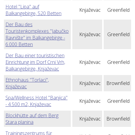
Hotel "Lipa" auf
Knjaževac
Greenfield
Balkangebirge, 520 Betten
Der Bau des
Touristenkomplexes "Jabučko
Knjaževac
Greenfield
Ravnište" im Balkangebirge -
6.000 Betten
Der Bau einer touristischen
Einrichtung im Dorf Crni Vrh,
Knjaževac
Greenfield
Balkangebirge, Knjaževac
Ethnohaus "Torlaci",
Knjaževac
Brownfield
Knjaževac
Spa/Wellness Hotel "Banjica"
Knjaževac
Greenfield
- 4.500 m2, Knjaževac
Blockhütte auf dem Berg
Knjaževac
Brownfield
Stara planina
Trainingszentrums für