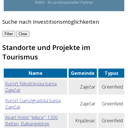
RARIS - Ihr professioneller Partner
Suche nach Investitionsmöglichkeiten
Standorte und Projekte im
Tourismus
Name
Gemeinde
Typus
Kurort Nikoličevska banja,
Zaječar
Greenfield
Zaječar
Kurort Gamzigradska banja,
Zaječar
Greenfield
Zaječar
Apart Hotel "Jelkice", 1300
Knjaževac
Greenfield
Betten, Balkangebirge