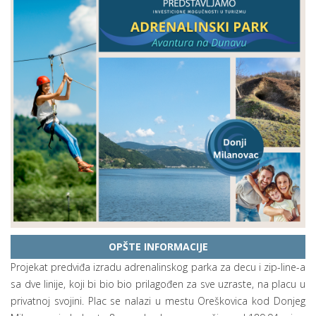
OPŠTE INFORMACIJE
Projekat predviđa izradu adrenalinskog parka za decu i zip-line-a
sa dve linije, koji bi bio bio prilagođen za sve uzraste, na placu u
privatnoj svojini. Plac se nalazi u mestu Oreškovica kod Donjeg