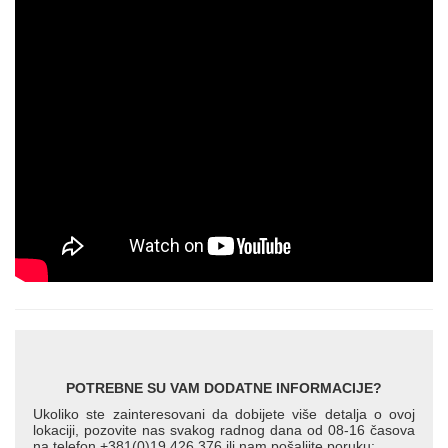
POTREBNE SU VAM DODATNE INFORMACIJE?
Ukoliko ste zainteresovani da dobijete više detalja o ovoj
lokaciji, pozovite nas svakog radnog dana od 08-16 časova
na telefon +381(0)19 426 376 ili nam pošaljite poruku: