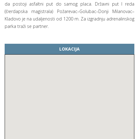
da postoji asfaltni put do samog placa. Državni put I reda
(Đerdapska magistrala) Požarevac–Golubac–Donji Milanovac–
Kladovo je na udaljenosti od 1200 m. Za izgradnju adrenalinskog
parka traži se partner.
LOKACIJA