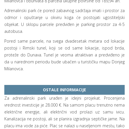
Milanovca i obuhvata 8 parcela ukupne površine od 189,94 ari.
Adrenalinski park će pored zabavnog sadržaja imati i prostor za
odmor i opuštanje u okviru koga će postojati ugostiteljski
objekat. U sklopu parcele predviđen je parking prostor za 4-5
autobusa.
Pored same parcele, na svega dvadesetak metara od lokacije
postoji i Rimski tunel, koji se od same lokacije, ispod brda,
proteže do Dunava. Tunel je veoma atraktivan a predviđeno je
da u narednom periodu bude ubačen u turističku mapu Donjeg
Milanovca.
OSTALE INFORMACIJE
Za adrenalinski park urađen je idejni projekat. Procenjena
vrednost investicije je 28.000 €. Na samom placu trenutno nema
električne energije, ali električni vod prolazi uz samu ivicu.
Kanalizacija ne postoji, ali se planira izgradnja septičke jame. Na
placu ima vode za piće. Plac se nalazi u naseljenom mestu, tako