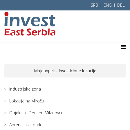
SRB l
ENG
l
DEU
Majdanpek - Investicione lokacije
industrijska zona
Lokacija na Miroču
Objekat u Donjem Milanovcu
Adrenalinski park