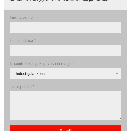
Ime i prezime
E-mail adresa
*
Izaberite lokaciju koja vas interesuje
*
Tekst poruke
*
Pošalji