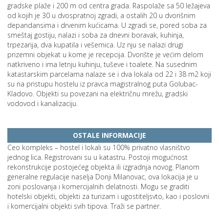
gradske plaže i 200 m od centra grada. Raspolaže sa 50 ležajeva
od kojih je 30 u dvospratnoj zgradi, a ostalih 20 u dvorišnim
depandansima i drvenim kućicama. U zgradi se, pored soba za
smeštaj gostiju, nalazi i soba za dnevni boravak, kuhinja,
trpezarija, dva kupatila i vešernica. Uz nju se nalazi drugi
prizemni objekat u kome je recepcija. Dvorište je većim delom
natkriveno i ima letnju kuhinju, tuševe i toalete. Na susednim
katastarskim parcelama nalaze se i dva lokala od 22 i 38 m2 koji
su na pristupu hostelu iz pravca magistralnog puta Golubac-
Kladovo. Objekti su povezani na električnu mrežu, gradski
vodovod i kanalizaciju.
OSTALE INFORMACIJE
Ceo kompleks – hostel i lokali su 100% privatno vlasništvo
jednog lica. Registrovani su u katastru. Postoji mogućnost
rekonstrukcije postojećeg objekta ili izgradnja novog. Planom
generalne regulacije naselja Donji Milanovac, ova lokacija je u
zoni poslovanja i komercijalnih delatnosti. Mogu se graditi
hotelski objekti, objekti za turizam i ugostiteljsvto, kao i poslovni
i komercijalni objekti svih tipova. Traži se partner.