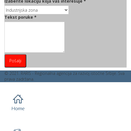
Izaberite lokaciju koja vas interesuje
*
Tekst poruke
*
Pošalji
© 2021. RARIS - Regionalna agencija za razvoj istočne Srbije. Sva
prava zadržana.