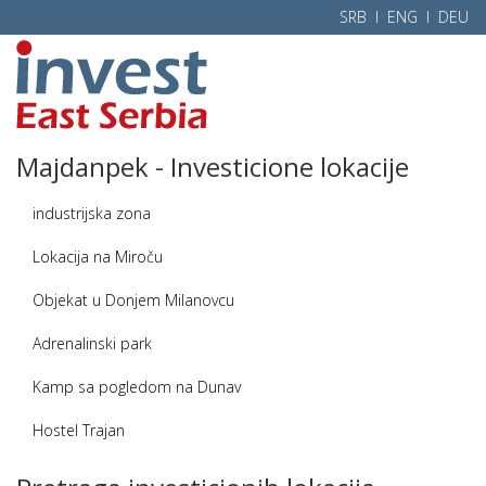
SRB l
ENG
l
DEU
Majdanpek - Investicione lokacije
industrijska zona
Lokacija na Miroču
Objekat u Donjem Milanovcu
Adrenalinski park
Kamp sa pogledom na Dunav
Hostel Trajan